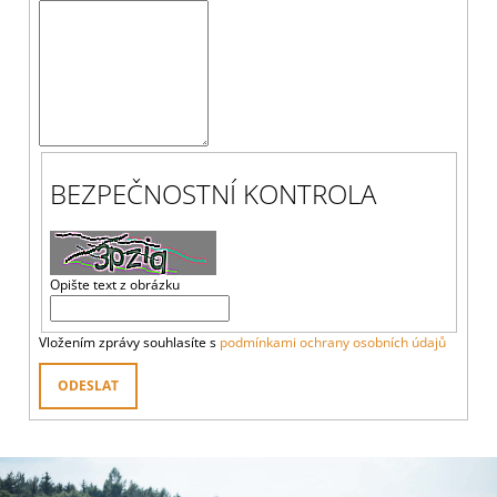
A
J
Í
T
?
BEZPEČNOSTNÍ KONTROLA
HLEDAT
Opište text z obrázku
Vložením zprávy souhlasíte s
podmínkami ochrany osobních údajů
D
O
ODESLAT
P
O
R
U
Č
U